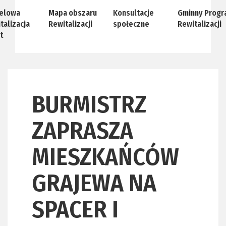
elowa
Mapa obszaru
Konsultacje
Gminny Progr
talizacja
Rewitalizacji
społeczne
Rewitalizacji
t
BURMISTRZ
ZAPRASZA
MIESZKAŃCÓW
GRAJEWA NA
SPACER I