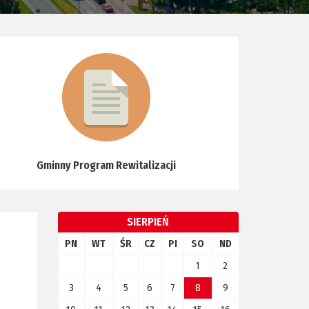
Gminny Program Rewitalizacji
SIERPIEŃ
PN
WT
ŚR
CZ
PI
SO
ND
1
2
3
4
5
6
7
8
9