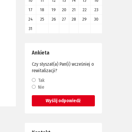
10
11
12
13
14
15
16
17
18
19
20
21
22
23
24
25
26
27
28
29
30
31
Ankieta
Czy słyszał(a) Pan(i) wcześniej o
rewitalizacji?
Tak
Nie
Wyślij odpowiedź