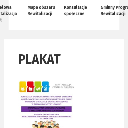
elowa
Mapa obszaru
Konsultacje
Gminny Progr
talizacja
Rewitalizacji
społeczne
Rewitalizacji
t
PLAKAT