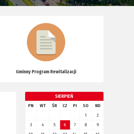
Gminny Program Rewitalizacji
SIERPIEŃ
PN
WT
ŚR
CZ
PI
SO
ND
1
2
3
4
5
6
7
8
9