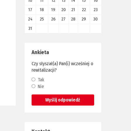
10
11
12
13
14
15
16
17
18
19
20
21
22
23
24
25
26
27
28
29
30
31
Ankieta
Czy słyszał(a) Pan(i) wcześniej o
rewitalizacji?
Tak
Nie
Wyślij odpowiedź