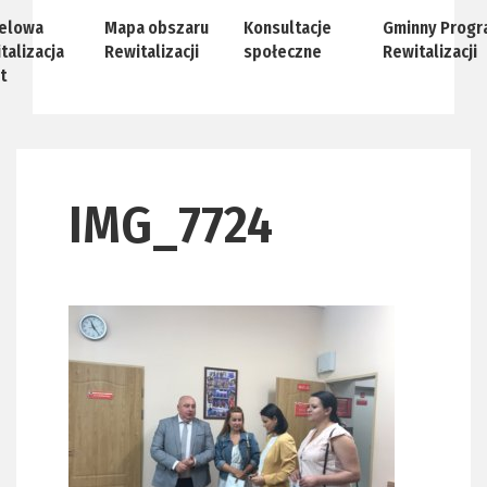
elowa
Mapa obszaru
Konsultacje
Gminny Progr
talizacja
Rewitalizacji
społeczne
Rewitalizacji
t
IMG_7724