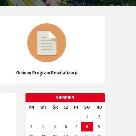
Gminny Program Rewitalizacji
SIERPIEŃ
PN
WT
ŚR
CZ
PI
SO
ND
1
2
3
4
5
6
7
8
9