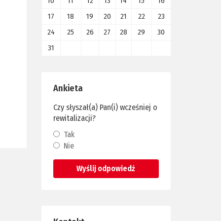
10
11
12
13
14
15
16
17
18
19
20
21
22
23
24
25
26
27
28
29
30
31
Ankieta
Czy słyszał(a) Pan(i) wcześniej o
rewitalizacji?
Tak
Nie
Wyślij odpowiedź