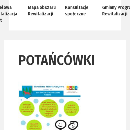
elowa
Mapa obszaru
Konsultacje
Gminny Progr
talizacja
Rewitalizacji
społeczne
Rewitalizacji
t
POTAŃCÓWKI