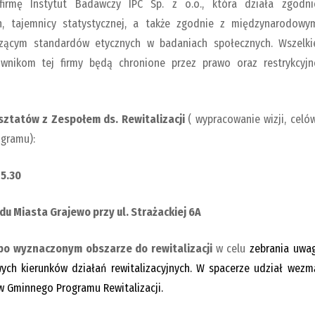
irmę Instytut Badawczy IPC Sp. z o.o., która działa zgodni
, tajemnicy statystycznej, a także zgodnie z międzynarodowy
ącym standardów etycznych w badaniach społecznych. Wszelki
ownikom tej firmy będą chronione przez prawo oraz restrykcyjn
sztatów z Zespołem ds. Rewitalizacji
( wypracowanie wizji, celów
ogramu):
15.30
u Miasta Grajewo przy ul. Strażackiej 6A
 po wyznaczonym obszarze do rewitalizacji
w celu
zebrania uwag
ych kierunków działań rewitalizacyjnych. W spacerze udział wezm
w Gminnego Programu Rewitalizacji.