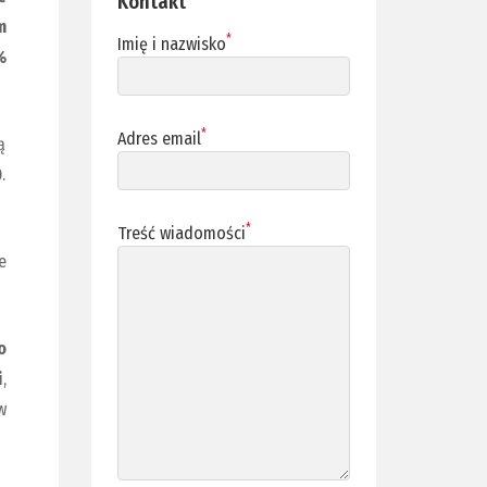
Kontakt
m
*
Imię i nazwisko
%
*
Adres email
ą
.
*
Treść wiadomości
e
o
i
,
w