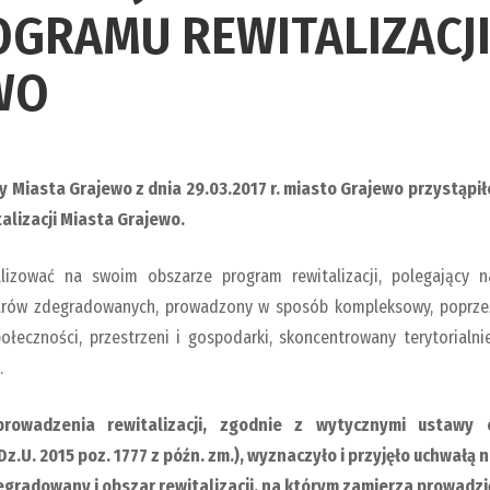
GRAMU REWITALIZACJ
WO
 Miasta Grajewo z dnia 29.03.2017 r. miasto Grajewo przystąpił
lizacji Miasta Grajewo.
izować na swoim obszarze program rewitalizacji, polegający n
arów zdegradowanych, prowadzony w sposób kompleksowy, poprze
ołeczności, przestrzeni i gospodarki, skoncentrowany terytorialnie
.
rowadzenia rewitalizacji, zgodnie z wytycznymi ustawy 
 Dz.U. 2015 poz. 1777 z późn. zm.), wyznaczyło i przyjęło uchwałą n
zdegradowany i obszar rewitalizacji, na którym zamierza prowadzi