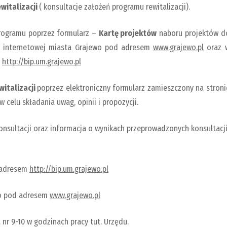
witalizacji
( konsultacje założeń programu rewitalizacji).
ogramu poprzez formularz –
Kartę projektów
naboru projektów d
e internetowej miasta Grajewo pod adresem
www.grajewo.pl
oraz 
m
http://bip.um.grajewo.pl
witalizacji
poprzez elektroniczny formularz zamieszczony na stroni
w celu składania uwag, opinii i propozycji.
nsultacji oraz informacja o wynikach przeprowadzonych konsultacj
d adresem
http://bip.um.grajewo.pl
wo pod adresem
www.grajewo.pl
nr 9-10 w godzinach pracy tut. Urzędu.