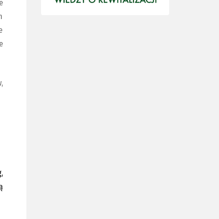
e
m
e
e
,
,
ą