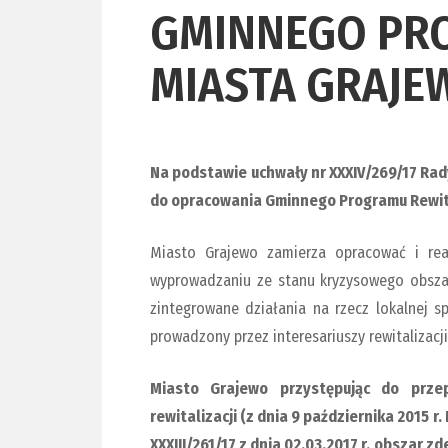
GMINNEGO PRO
MIASTA GRAJE
Na podstawie uchwały nr XXXIV/269/17 Rady
do opracowania
Gminnego Programu Rewita
Miasto Grajewo zamierza opracować i real
wyprowadzaniu ze stanu kryzysowego obsz
zintegrowane działania na rzecz lokalnej sp
prowadzony przez interesariuszy rewitalizacji
Miasto Grajewo przystępując do przep
rewitalizacji (z dnia 9 października 2015 r.
XXXIII/261/17 z dnia 02.03.2017 r. obszar 