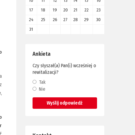
10
11
12
13
14
15
16
I
17
18
19
20
21
22
23
24
25
26
27
28
29
30
31
o
Ankieta
Czy słyszał(a) Pan(i) wcześniej o
rewitalizacji?
a
Tak
z
Nie
,
Wyślij odpowiedź
o
r
ć