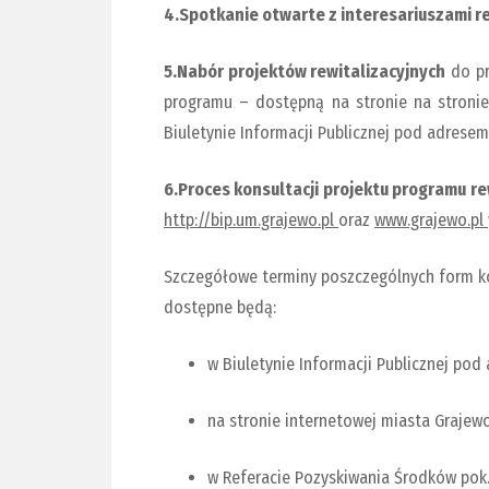
4.Spotkanie otwarte z interesariuszami re
5.
Nabór projektów rewitalizacyjnych
do pr
programu – dostępną na stronie na stroni
Biuletynie Informacji Publicznej pod adrese
6.
Proces konsultacji projektu programu re
http://bip.um.grajewo.pl
oraz
www.grajewo.pl
Szczegółowe terminy poszczególnych form ko
dostępne będą:
w Biuletynie Informacji Publicznej po
na stronie internetowej miasta Graje
w Referacie Pozyskiwania Środków pok. 