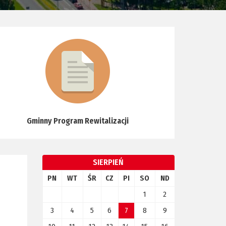
Gminny Program Rewitalizacji
SIERPIEŃ
PN
WT
ŚR
CZ
PI
SO
ND
1
2
3
4
5
6
7
8
9