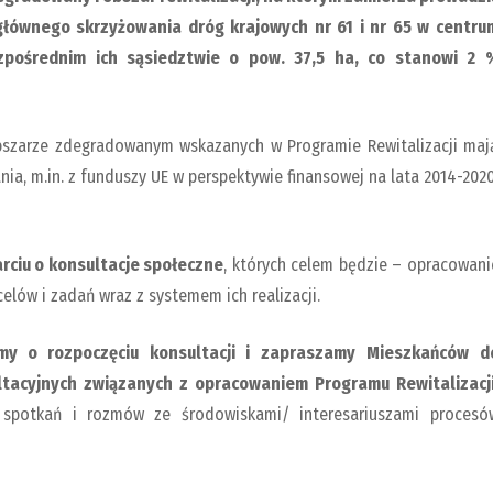
głównego skrzyżowania dróg krajowych nr 61 i nr 65 w centru
ezpośrednim ich sąsiedztwie o pow.
37,5 ha, co stanowi 2 
obszarze zdegradowanym wskazanych w Programie Rewitalizacji maj
a, m.in. z funduszy UE w perspektywie finansowej na lata 2014-2020
rciu o konsultacje społeczne
, których celem będzie – opracowani
elów i zadań wraz z systemem ich realizacji.
my o rozpoczęciu konsultacji i zapraszamy
Mieszkańców d
tacyjnych związanych z opracowaniem Programu Rewitalizacj
spotkań i rozmów ze środowiskami/ interesariuszami procesó