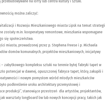
rzebudowywane na lofty lub centra kultury i sztuki.
ewnością można zaliczyć:
witalizacji i Rozwoju Mieszkaniowego miasta Lipsk na temat strategi
ione zostały m.in. kooperatywy remontowe, mieszkania wspomagane
go się społeczeństwa.
ści miasta, prowadzonej przez p. Stephena Freese i p. Michaela
ładów domów komunalnych, projektów mieszkaniowych, inicjatywy
k
– zabytkowego kompleksu sztuki na terenie byłej fabryki tapet w
ło potencjał w dawnej, opuszczonej fabryce tapet, którą zakupili i
e kreatywności i nowym pomysłom wśród młodych mieszkańców
yło podkreślenie uroku architektury przemysłowej i
ce produkcji”, stanowiące przestrzeń dla artystów, projektantów,
 jak warsztaty longboard’ów lub nowych koncepcji pracy, takich jak