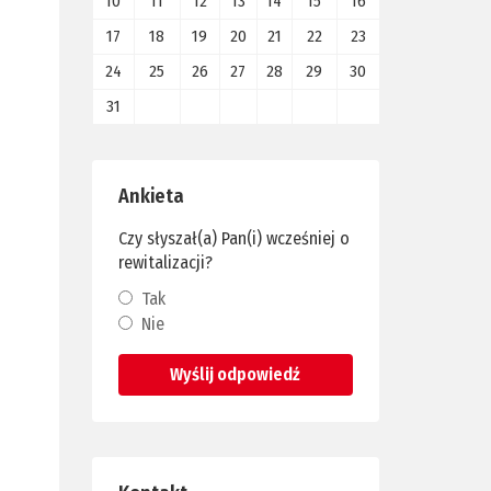
10
11
12
13
14
15
16
17
18
19
20
21
22
23
24
25
26
27
28
29
30
31
Ankieta
Czy słyszał(a) Pan(i) wcześniej o
rewitalizacji?
Tak
Nie
Wyślij odpowiedź