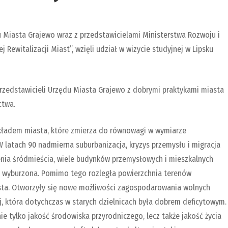
u Miasta Grajewo wraz z przedstawicielami Ministerstwa Rozwoju i
Rewitalizacji Miast”, wzięli udział w wizycie studyjnej w Lipsku
przedstawicieli Urzędu Miasta Grajewo z dobrymi praktykami miasta
ctwa.
ykładem miasta, które zmierza do równowagi w wymiarze
latach 90 nadmierna suburbanizacja, kryzys przemysłu i migracja
nia śródmieścia, wiele budynków przemysłowych i mieszkalnych
ła wyburzona. Pomimo tego rozległa powierzchnia terenów
sta. Otworzyły się nowe możliwości zagospodarowania wolnych
ej, która dotychczas w starych dzielnicach była dobrem deficytowym.
ie tylko jakość środowiska przyrodniczego, lecz także jakość życia