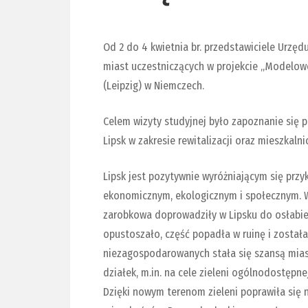
Od 2 do 4 kwietnia br. przedstawiciele Urzęd
miast uczestniczących w projekcie „Modelowej 
(Leipzig) w Niemczech.
Celem wizyty studyjnej było zapoznanie się 
Lipsk w zakresie rewitalizacji oraz mieszkalni
Lipsk jest pozytywnie wyróżniającym się prz
ekonomicznym, ekologicznym i społecznym. W 
zarobkowa doprowadziły w Lipsku do osłabie
opustoszało, część popadła w ruinę i zosta
niezagospodarowanych stała się szansą mia
działek, m.in. na cele zieleni ogólnodostępn
Dzięki nowym terenom zieleni poprawiła się n