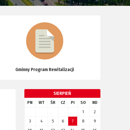
Gminny Program Rewitalizacji
SIERPIEŃ
PN
WT
ŚR
CZ
PI
SO
ND
1
2
3
4
5
6
7
8
9