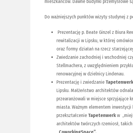
mieszkańców. Dawne budynki przemysłowe są p
Do ważniejszych punktów wizyty studynej z p
Prezentację p. Beate Ginzel z Biura Re
rewitalizacji w Lipsku, w której omów
oraz formy działań na rzecz starzejące
Zwiedzanie zachodniej i wschodniej czę
Stellmachera, z uwzględnieniem przyk
renowacyjnej w dzielnicy Lindenau.
Prezentację i zwiedzanie
Tapetenwer
Lipsku. Małżeństwo architektów odnalaz
przearanżowali w miejsce sprzyjając
miasta. Ważnym elementem inwestycji b
przekształcenie
Tapetenwerk
w „miejs
architektów twórczych rzemiosł, takich
„CoworkingSpace”.