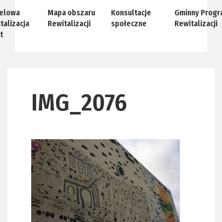
elowa
Mapa obszaru
Konsultacje
Gminny Progr
talizacja
Rewitalizacji
społeczne
Rewitalizacji
t
IMG_2076