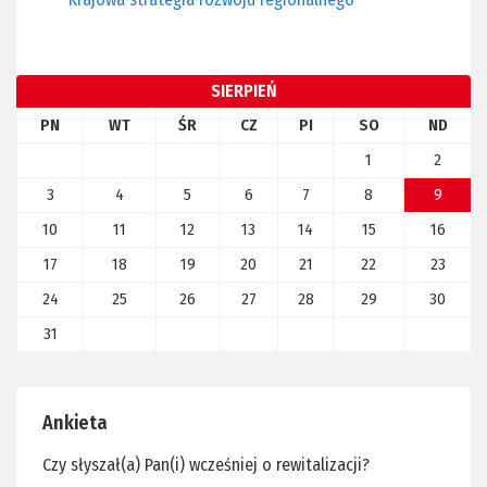
SIERPIEŃ
PN
WT
ŚR
CZ
PI
SO
ND
1
2
3
4
5
6
7
8
9
10
11
12
13
14
15
16
17
18
19
20
21
22
23
24
25
26
27
28
29
30
31
Ankieta
Czy słyszał(a) Pan(i) wcześniej o rewitalizacji?