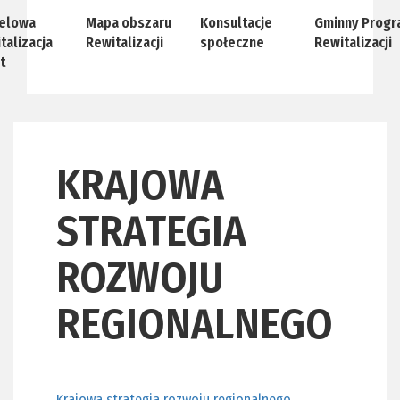
elowa
Mapa obszaru
Konsultacje
Gminny Progr
talizacja
Rewitalizacji
społeczne
Rewitalizacji
t
KRAJOWA
STRATEGIA
ROZWOJU
REGIONALNEGO
Krajowa strategia rozwoju regionalnego